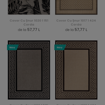
Covor Cu Șnur 1020 1 151
Covor Cu Șnur 1017 1 424
Corda
Corda
57,77 L
57,77 L
de la
de la
Nou
Nou