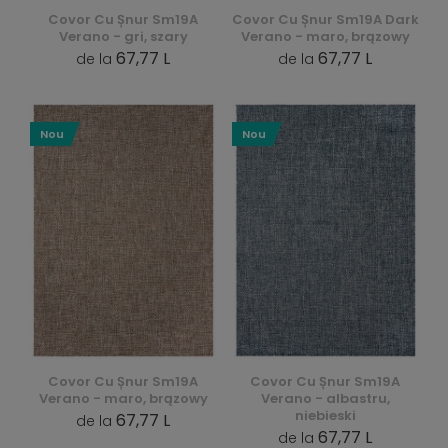
Covor Cu Șnur Sm19A
Covor Cu Șnur Sm19A Dark
Verano - gri, szary
Verano - maro, brązowy
67,77 L
67,77 L
de la
de la
Nou
Nou
Covor Cu Șnur Sm19A
Covor Cu Șnur Sm19A
Verano - maro, brązowy
Verano - albastru,
niebieski
67,77 L
de la
67,77 L
de la