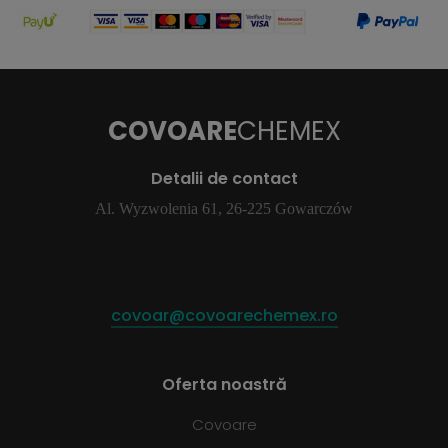
COVOARE
CHEMEX
Detalii de contact
Al. Wyzwolenia 61, 26-225 Gowarczów
covoar@covoarechemex.ro
Oferta noastră
Covoare