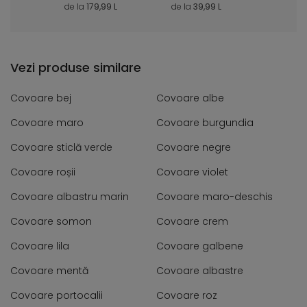
3 L
de la
179,99 L
de la
39,99 L
de la
40
Vezi produse similare
Covoare bej
Covoare albe
Covoare maro
Covoare burgundia
Covoare sticlă verde
Covoare negre
Covoare roșii
Covoare violet
Covoare albastru marin
Covoare maro-deschis
Covoare somon
Covoare crem
Covoare lila
Covoare galbene
Covoare mentă
Covoare albastre
Covoare portocalii
Covoare roz