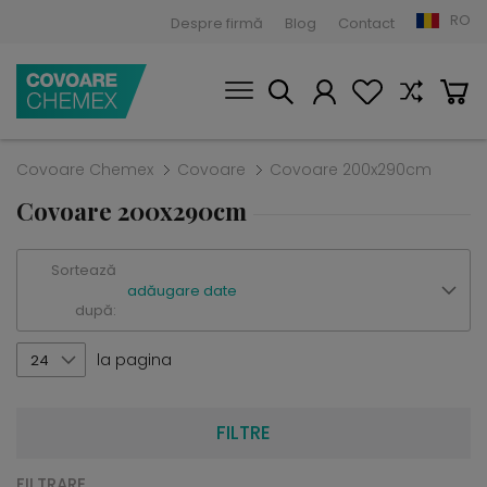
RO
Despre firmă
Blog
Contact
Covoare Chemex
Covoare
Covoare 200x290cm
Covoare 200x290cm
Sortează
adăugare date
după:
la pagina
24
FILTRE
FILTRARE