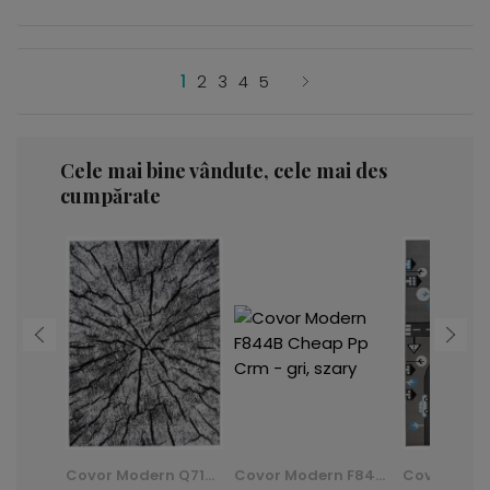
1
2
3
4
5
Cele mai bine vândute, cele mai des
cumpărate
Covor Shaggy Dark D. Silk - verde, zielony
Covor Modern Q710A Luxury Pp Esm - alb, biały
Covor Modern F844B Cheap Pp Crm - gri, szary