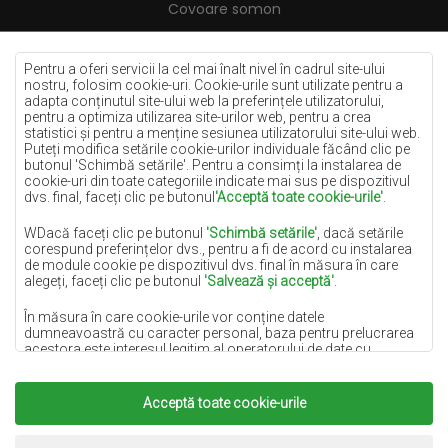
Covoare somon
Covoare crem
Covoare lila
Pentru a oferi servicii la cel mai înalt nivel în cadrul site-ului
nostru, folosim cookie-uri. Cookie-urile sunt utilizate pentru a
Covoare galbene
adapta conținutul site-ului web la preferințele utilizatorului,
pentru a optimiza utilizarea site-urilor web, pentru a crea
Covoare mentă
statistici și pentru a menține sesiunea utilizatorului site-ului web.
Puteți modifica setările cookie-urilor individuale făcând clic pe
Covoare albastre
butonul 'Schimbă setările'. Pentru a consimți la instalarea de
cookie-uri din toate categoriile indicate mai sus pe dispozitivul
Covoare portocalii
dvs. final, faceți clic pe butonul
'Acceptă toate cookie-urile'
.
Covoare roz
WDacă faceți clic pe butonul
'Schimbă setările'
, dacă setările
Covoare gri
corespund preferințelor dvs., pentru a fi de acord cu instalarea
de module cookie pe dispozitivul dvs. final în măsura în care
Covoare teracotă
alegeți, faceți clic pe butonul
'Salvează și acceptă'
.
Covoare verzi
În măsura în care cookie-urile vor conține datele
Covoare aurii
dumneavoastră cu caracter personal, baza pentru prelucrarea
acestora este interesul legitim al operatorului de date cu
caracter personal (DYWANYCHEMEX) sau al unor terțe părți,
sub forma asigurării unei calități ridicate a serviciilor furnizate
pe site-ul nostru și a activităților de marketing ale operatorului de
Acceptă toate cookie-urile
Copyright 2022
Covoare Chemex.
Toate drepturile
date cu caracter personal și ale Partenerilor săi de Încredere.
rezervate.