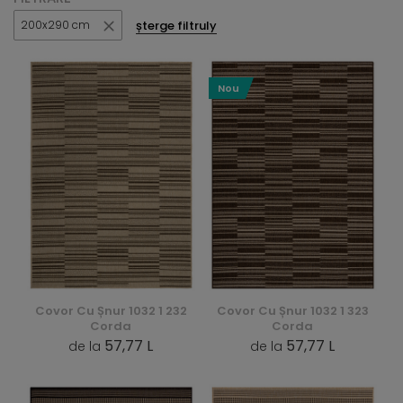
șterge filtruly
200x290 cm
Nou
Covor Cu Șnur 1032 1 232
Covor Cu Șnur 1032 1 323
Corda
Corda
57,77 L
57,77 L
de la
de la