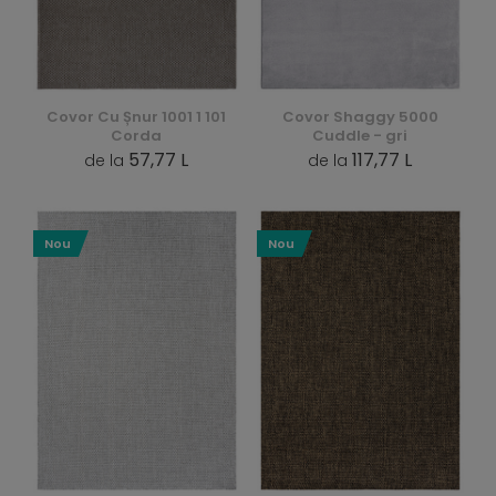
Covor Cu Șnur 1001 1 101
Covor Shaggy 5000
Corda
Cuddle - gri
57,77 L
117,77 L
de la
de la
Nou
Nou