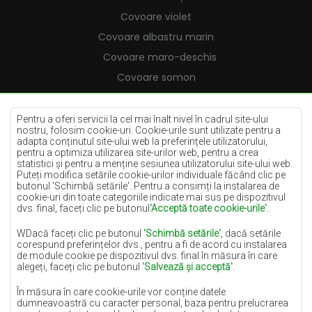
Covoare violet
Covoare albastru marin
Covoare maro-deschis
Covoare somon
Covoare crem
Covoare lila
Pentru a oferi servicii la cel mai înalt nivel în cadrul site-ului
nostru, folosim cookie-uri. Cookie-urile sunt utilizate pentru a
Covoare galbene
adapta conținutul site-ului web la preferințele utilizatorului,
pentru a optimiza utilizarea site-urilor web, pentru a crea
Covoare mentă
statistici și pentru a menține sesiunea utilizatorului site-ului web.
Puteți modifica setările cookie-urilor individuale făcând clic pe
Covoare albastre
butonul 'Schimbă setările'. Pentru a consimți la instalarea de
cookie-uri din toate categoriile indicate mai sus pe dispozitivul
Covoare portocalii
dvs. final, faceți clic pe butonul
'Acceptă toate cookie-urile'
.
Covoare roz
WDacă faceți clic pe butonul
'Schimbă setările'
, dacă setările
Covoare gri
corespund preferințelor dvs., pentru a fi de acord cu instalarea
de module cookie pe dispozitivul dvs. final în măsura în care
Covoare teracotă
alegeți, faceți clic pe butonul
'Salvează și acceptă'
.
Covoare verzi
În măsura în care cookie-urile vor conține datele
Covoare aurii
dumneavoastră cu caracter personal, baza pentru prelucrarea