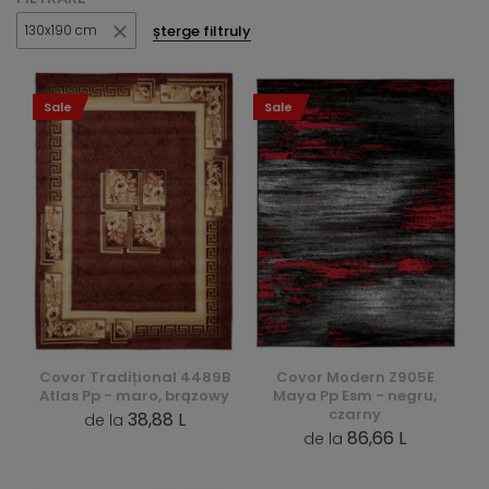
șterge filtruly
130x190 cm
Sale
Sale
Covor Tradițional 4489B
Covor Modern Z905E
Atlas Pp - maro, brązowy
Maya Pp Esm - negru,
czarny
38,88 L
de la
86,66 L
de la