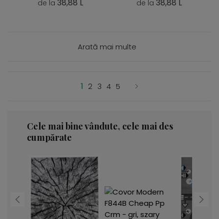
38,88 L
38,88 L
de la
de la
Arată mai multe
1
2
3
4
5
Cele mai bine vândute, cele mai des
cumpărate