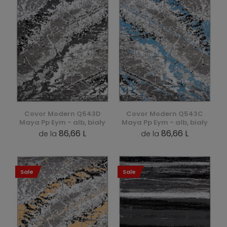
Covor Modern Q543D
Covor Modern Q543C
Maya Pp Eym - alb, biały
Maya Pp Eym - alb, biały
86,66 L
86,66 L
de la
de la
Sale
Sale