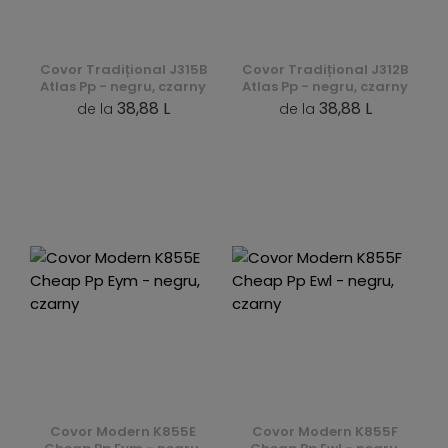
Covor Tradițional J315B
Covor Tradițional J312B
Atlas Pp - negru, czarny
Atlas Pp - negru, czarny
38,88 L
38,88 L
de la
de la
Covor Modern K855E
Covor Modern K855F