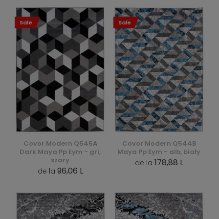
Sale
Sale
Covor Modern Q545A
Covor Modern Q544B
Dark Maya Pp Eym - gri,
Maya Pp Eym - alb, biały
szary
178,88 L
de la
96,06 L
de la