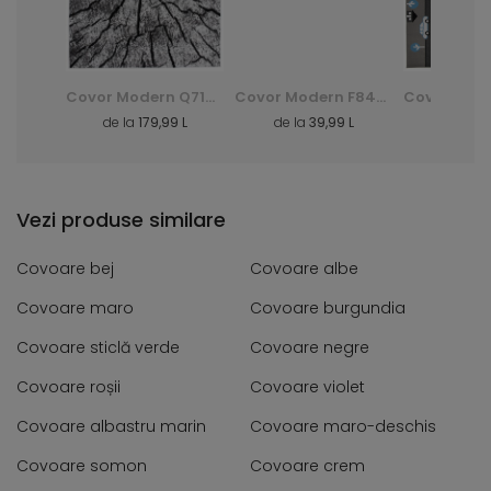
Covor Shaggy Dark D. Silk - verde, zielony
Covor Modern Q710A Luxury Pp Esm - alb, biały
Covor Modern F844B Cheap Pp Crm - gri, szary
3 L
de la
179,99 L
de la
39,99 L
de la
40
Vezi produse similare
Covoare bej
Covoare albe
Covoare maro
Covoare burgundia
Covoare sticlă verde
Covoare negre
Covoare roșii
Covoare violet
Covoare albastru marin
Covoare maro-deschis
Covoare somon
Covoare crem