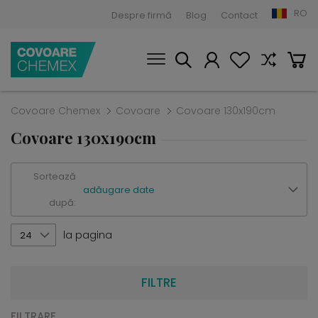
RO
Despre firmă
Blog
Contact
Covoare Chemex
Covoare
Covoare 130x190cm
Covoare 130x190cm
Sortează
adăugare date
după:
la pagina
24
FILTRE
FILTRARE