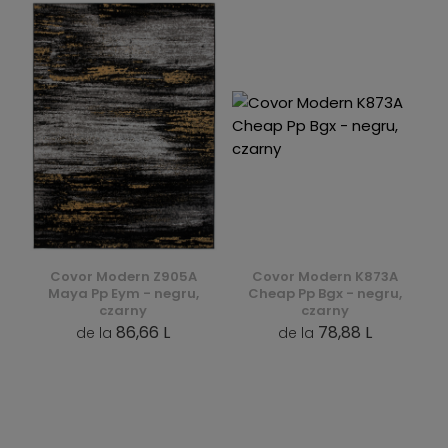
Covor Modern Z905A
Covor Modern K873A
Maya Pp Eym - negru,
Cheap Pp Bgx - negru,
czarny
czarny
86,66 L
78,88 L
de la
de la