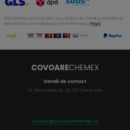
Decontarea tranzacțiilor cu carduri de credit și transferuri
electronice se realizează
prin intermediul
PayU
COVOARE
CHEMEX
Detalii de contact
Al. Wyzwolenia 61, 26-225 Gowarczów
covoar@covoarechemex.ro