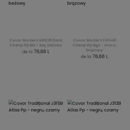
Covor Modern K853B Dark
Covor Modern F454B
Cheap Pp Blx - bej, beżowy
Cheap Pp Bgx - maro,
brązowy
78,88 L
de la
78,88 L
de la