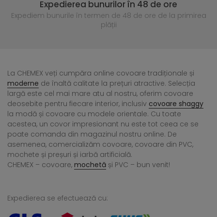
Expedierea bunurilor în 48 de ore
Expediem bunurile în termen de 48 de ore
de la primirea
plății
La CHEMEX veți cumpăra online covoare tradiționale și
moderne
de înaltă calitate la prețuri atractive. Selecția
largă este cel mai mare atu al nostru, oferim covoare
deosebite pentru fiecare interior, inclusiv
covoare shaggy
la modă și covoare cu modele orientale. Cu toate
acestea, un covor impresionant nu este tot ceea ce se
poate comanda din magazinul nostru online. De
asemenea, comercializăm covoare, covoare din PVC,
mochete și preșuri și iarbă artificială.
CHEMEX – covoare,
mochetă
și PVC – bun venit!
Expedierea se efectuează cu: