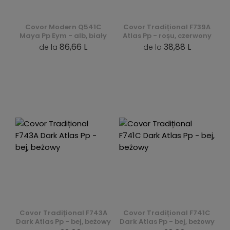
Covor Modern Q541C
Covor Tradițional F739A
Maya Pp Eym - alb, biały
Atlas Pp - roșu, czerwony
86,66 L
38,88 L
de la
de la
Covor Tradițional F743A
Covor Tradițional F741C
Dark Atlas Pp - bej, beżowy
Dark Atlas Pp - bej, beżowy