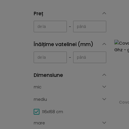
Preț
-
Înălțime vatelinei (mm)
-
Dimensiune
mic
mediu
Covo
116x168 cm
mare