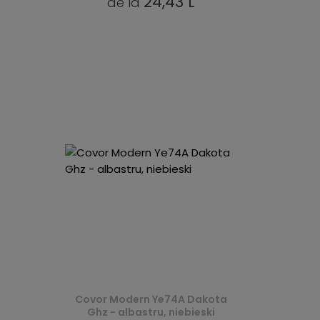
24,43 L
de la
Covor Modern Ye74A Dakota
Ghz - albastru, niebieski