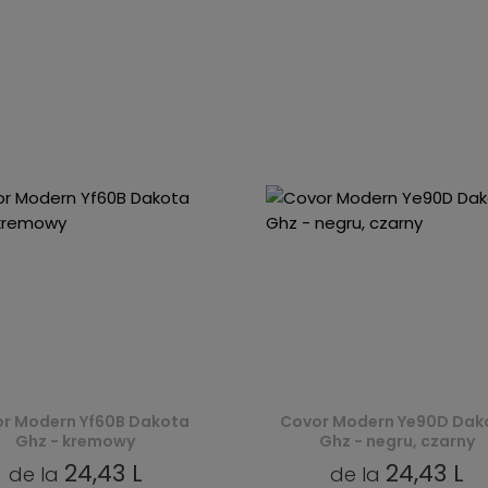
r Modern Yf60B Dakota
Covor Modern Ye90D Dak
Ghz - kremowy
Ghz - negru, czarny
24,43 L
24,43 L
de la
de la