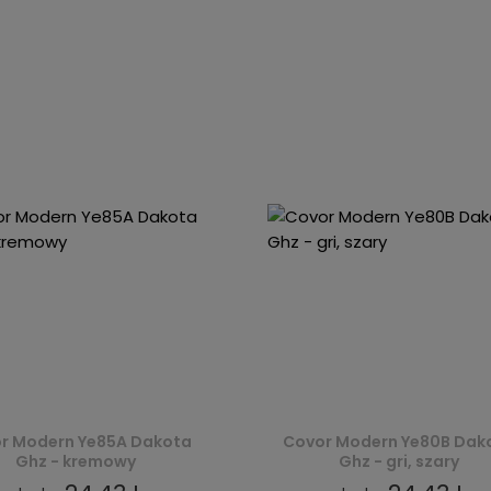
r Modern Ye85A Dakota
Covor Modern Ye80B Dak
Ghz - kremowy
Ghz - gri, szary