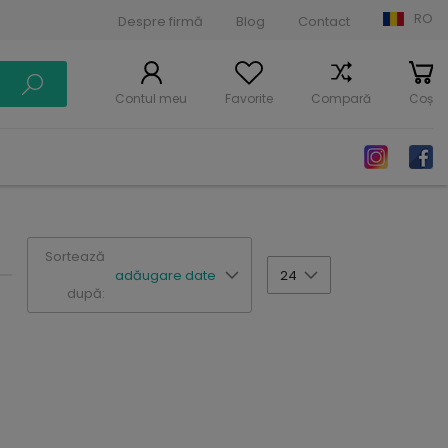
RO
Despre firmă
Blog
Contact
Contul meu
Favorite
Compară
Coș
Sortează
adăugare date
24
după: