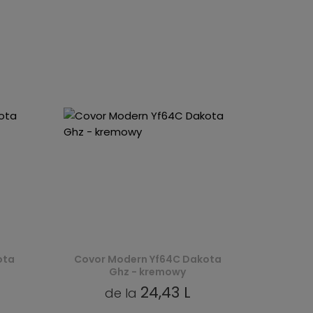
ota
Covor Modern Yf64C Dakota
Ghz - kremowy
24,43 L
de la