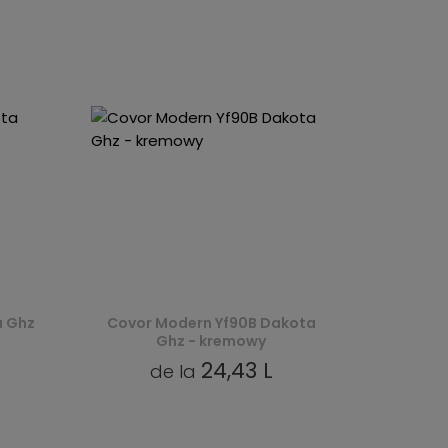
a Ghz
Covor Modern Yf90B Dakota
Ghz - kremowy
24,43 L
de la