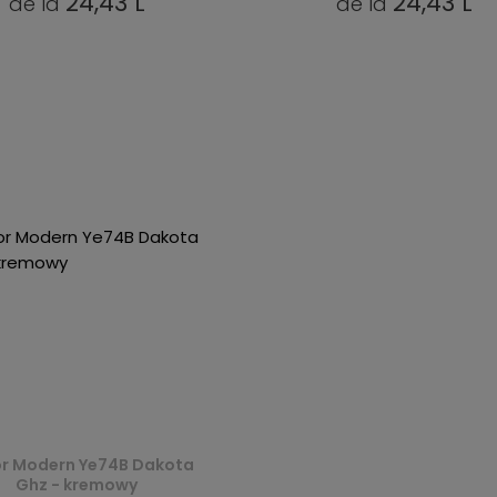
24,43 L
24,43 L
de la
de la
r Modern Ye74B Dakota
Ghz - kremowy