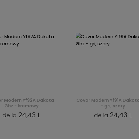
r Modern Yf92A Dakota
Covor Modern Yf91A Dakot
Ghz - kremowy
- gri, szary
24,43 L
24,43 L
de la
de la