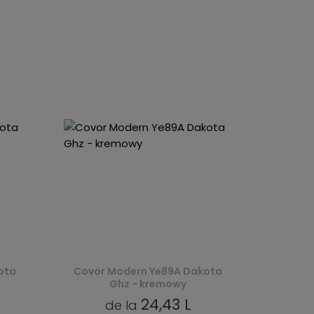
ota
Covor Modern Ye89A Dakota
Ghz - kremowy
24,43 L
de la