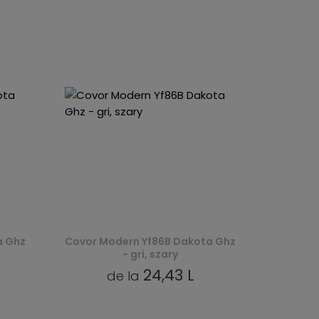
a Ghz
Covor Modern Yf86B Dakota Ghz
- gri, szary
24,43 L
de la