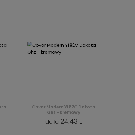
ota
Covor Modern Yf82C Dakota
Ghz - kremowy
24,43 L
de la