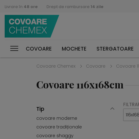
Livrare în
48 ore
Drept de rambursare
14 zile
COVOARE
MOCHETE
STERGATOARE
Covoare Chemex
Covoare
Covoare 1
Covoare 116x168cm
FILTRA
Tip
116x1
covoare moderne
covoare tradiționale
covoare shaggy