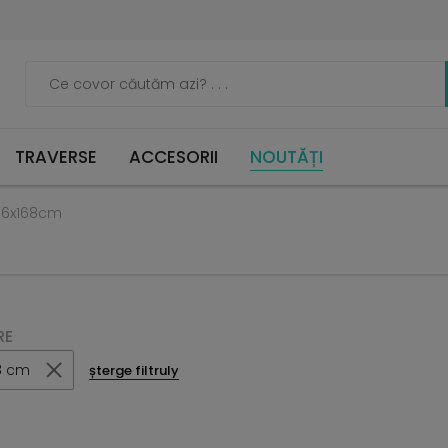
TRAVERSE
ACCESORII
NOUTĂȚI
16x168cm
RE
68 cm
șterge filtruly