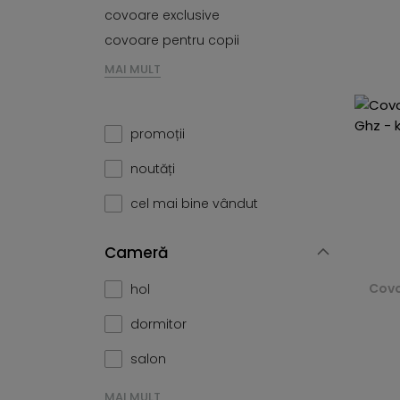
covoare exclusive
covoare pentru copii
MAI MULT
promoții
noutăți
cel mai bine vândut
Cameră
Covo
hol
dormitor
salon
MAI MULT