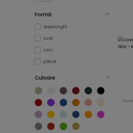
Formă
dreptunghi
oval
cerc
pătrat
Culoare
Covo