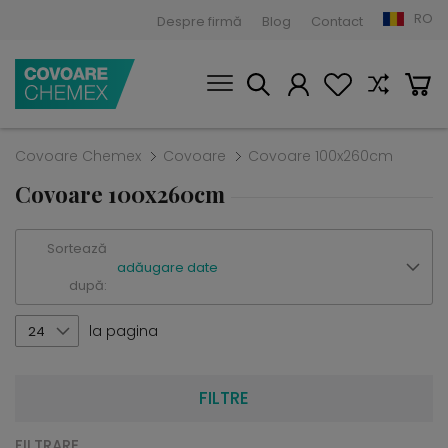
RO
Despre firmă
Blog
Contact
Covoare Chemex
Covoare
Covoare 100x260cm
Covoare 100x260cm
Sortează
adăugare date
după:
la pagina
24
FILTRE
FILTRARE