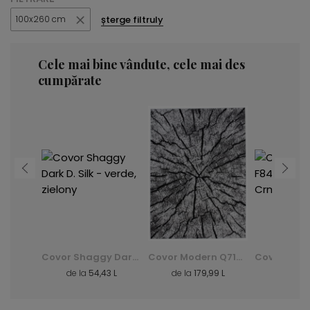
șterge filtruly
100x260 cm
Cele mai bine vândute, cele mai des
cumpărate
Covor Modern K082B Luxury Pp Esm - gri, szary
Covor Shaggy Dark D. Silk - verde, zielony
Covor Modern Q710A Luxury Pp Esm - alb, biały
3 L
de la
54,43 L
de la
179,99 L
de la
39