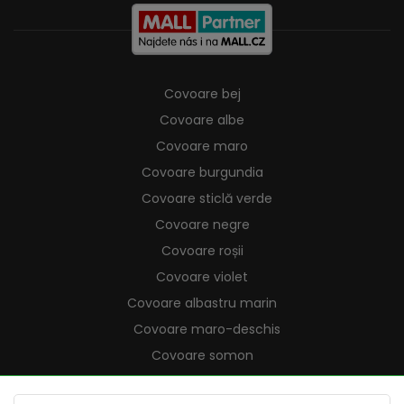
Covoare bej
Covoare albe
Covoare maro
Covoare burgundia
Covoare sticlă verde
Covoare negre
Covoare roșii
Covoare violet
Covoare albastru marin
Covoare maro-deschis
Covoare somon
Covoare crem