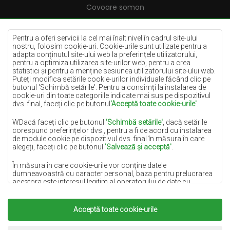
Covoare somon
Covoare crem
Covoare lila
Pentru a oferi servicii la cel mai înalt nivel în cadrul site-ului
nostru, folosim cookie-uri. Cookie-urile sunt utilizate pentru a
Covoare galbene
adapta conținutul site-ului web la preferințele utilizatorului,
pentru a optimiza utilizarea site-urilor web, pentru a crea
Covoare mentă
statistici și pentru a menține sesiunea utilizatorului site-ului web.
Puteți modifica setările cookie-urilor individuale făcând clic pe
Covoare albastre
butonul 'Schimbă setările'. Pentru a consimți la instalarea de
cookie-uri din toate categoriile indicate mai sus pe dispozitivul
Covoare portocalii
dvs. final, faceți clic pe butonul
'Acceptă toate cookie-urile'
.
Covoare roz
WDacă faceți clic pe butonul
'Schimbă setările'
, dacă setările
Covoare gri
corespund preferințelor dvs., pentru a fi de acord cu instalarea
de module cookie pe dispozitivul dvs. final în măsura în care
Covoare teracotă
alegeți, faceți clic pe butonul
'Salvează și acceptă'
.
Covoare verzi
În măsura în care cookie-urile vor conține datele
Covoare aurii
dumneavoastră cu caracter personal, baza pentru prelucrarea
acestora este interesul legitim al operatorului de date cu
caracter personal (DYWANYCHEMEX) sau al unor terțe părți,
sub forma asigurării unei calități ridicate a serviciilor furnizate
pe site-ul nostru și a activităților de marketing ale operatorului de
Acceptă toate cookie-urile
Copyright 2022
Covoare Chemex.
Toate drepturile
date cu caracter personal și ale Partenerilor săi de Încredere.
rezervate.