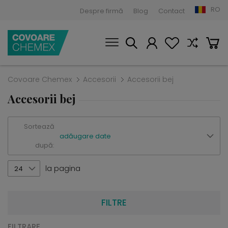
RO
Despre firmă
Blog
Contact
Covoare Chemex
Accesorii
Accesorii bej
Accesorii bej
Sortează
adăugare date
după:
la pagina
24
FILTRE
FILTRARE