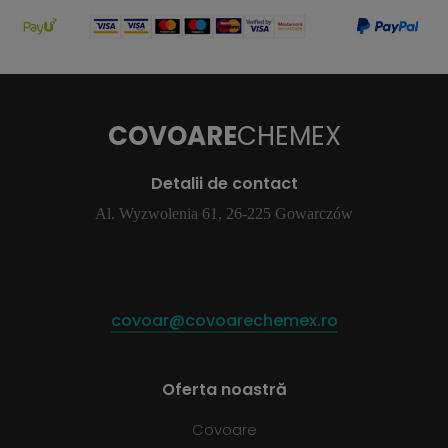
COVOARE
CHEMEX
Detalii de contact
Al. Wyzwolenia 61, 26-225 Gowarczów
covoar@covoarechemex.ro
Oferta noastră
Covoare