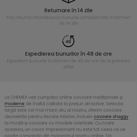
Returnare în 14 zile
Poți returna întotdeauna
bunurile achiziționate în termen
de 14 zile
Expedierea bunurilor în 48 de ore
Expediem bunurile în termen de 48 de ore
de la primirea
plății
La CHEMEX veți cumpăra online covoare tradiționale și
moderne
de înaltă calitate la prețuri atractive. Selecția
largă este cel mai mare atu al nostru, oferim covoare
deosebite pentru fiecare interior, inclusiv
covoare shaggy
la modă și covoare cu modele orientale. Cu toate
acestea, un covor impresionant nu este tot ceea ce se
poate comanda din magazinul nostru online. De