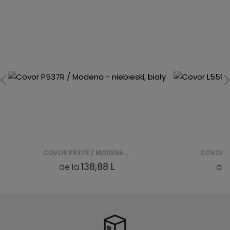
COVOR L559S TERRA/ MODENA - BIAŁY
138,88 L
1
de la
de la