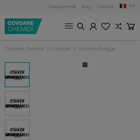
RO
Despre firmă
Blog
Contact
Covoare Chemex
Covoare
Covoare Shaggy