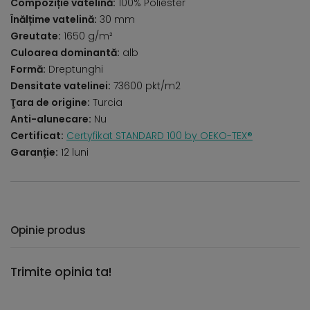
Compoziție vatelină:
100% Poliester
Înălțime vatelină:
30 mm
Greutate:
1650 g/m²
Culoarea dominantă:
alb
Formă:
Dreptunghi
Densitate vatelinei:
73600 pkt/m2
Ţara de origine:
Turcia
Anti-alunecare:
Nu
Certificat:
Certyfikat STANDARD 100 by OEKO-TEX®
Garanție:
12 luni
Opinie produs
Trimite opinia ta!