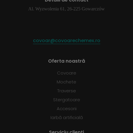
Al. Wyzwolenia 61, 26-225 Gowarczów
covoar@covoarechemex.ro
Oferta noastră
Covoare
Mochete
Traverse
Stergatoare
Accesorii
Iarbă artificială
Serviciu clienti