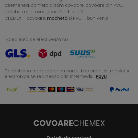
asemenea, comercializăm covoare, covoare din PVC,
mochete și preșuri și iarbă artificială.
CHEMEX – covoare,
mochetă
și PVC – bun venit!
Expedierea se efectuează cu:
Decontarea tranzacțiilor cu carduri de credit și transferuri
electronice se realizează
prin intermediul
PayU
COVOARE
CHEMEX
Detalii de contact