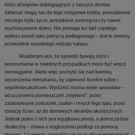
ilości dźwięków dobiegających z naszych domów.
Skłaniać mogą nas do tego nietypowe hobby, prowadzenie
nocnego trybu życia, posiadanie zwierzęcia czy nawet
wychowywanie dzieci. Nie pomaga też fakt częstego
wyboru paneli jako pokrycia podłogowego – jest to świetny
przewodnik wszelkiego rodzaju hałasu.
Wiadomym jest, że sąsiedzi bywają różni i
porozumienie w niektórych przypadkach może być wręcz
nieosiągalne. Warto więc pochylić się nad kwestią
wycieszenia mieszkania, by zapewnić komfort sobie i
współmieszkańcom. Wyróżnić można wiele sposobów –
od uczynienia pomieszczeń „miękkimi”, przez
zastosowanie poduszek, zasłon i innych tego typu, przez
izolację ścian, aż do domowych ekranów akustycznych.
Jednak jeden z nich jest wyjątkowo prosty, a jednocześnie
skuteczny – mowa o wygłuszeniu podłogi za pomocą
dywanu. Co więcej, sprawdza się on w obu wymienionych