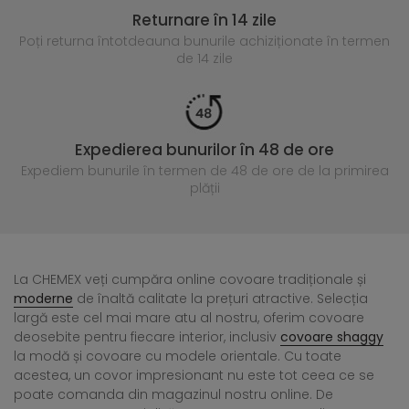
Returnare în 14 zile
Poți returna întotdeauna
bunurile achiziționate în termen
de 14 zile
Expedierea bunurilor în 48 de ore
Expediem bunurile în termen de 48 de ore
de la primirea
plății
La CHEMEX veți cumpăra online covoare tradiționale și
moderne
de înaltă calitate la prețuri atractive. Selecția
largă este cel mai mare atu al nostru, oferim covoare
deosebite pentru fiecare interior, inclusiv
covoare shaggy
la modă și covoare cu modele orientale. Cu toate
acestea, un covor impresionant nu este tot ceea ce se
poate comanda din magazinul nostru online. De