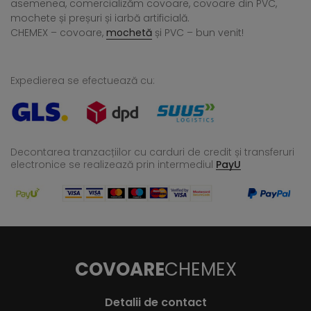
asemenea, comercializăm covoare, covoare din PVC,
mochete și preșuri și iarbă artificială.
CHEMEX – covoare,
mochetă
și PVC – bun venit!
Expedierea se efectuează cu:
Decontarea tranzacțiilor cu carduri de credit și transferuri
electronice se realizează
prin intermediul
PayU
COVOARE
CHEMEX
Detalii de contact