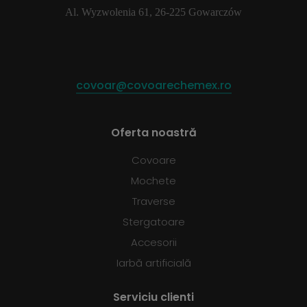
Al. Wyzwolenia 61, 26-225 Gowarczów
covoar@covoarechemex.ro
Oferta noastră
Covoare
Mochete
Traverse
Stergatoare
Accesorii
Iarbă artificială
Serviciu clienti