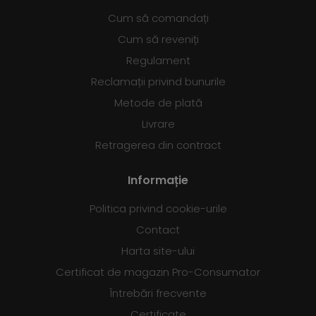
Cum să comandați
Cum să reveniți
Regulament
Reclamații privind bunurile
Metode de plată
Livrare
Retragerea din contract
Informație
Politica privind cookie-urile
Contact
Harta site-ului
Certificat de magazin Pro-Consumator
Întrebări frecvente
Certificate